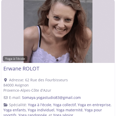
Yoga à l'école
Erwane ROLOT
Adresse:
62 Rue des Fourbisseurs
84000
Avignon
Provence-Alpes-Côte d'Azur
E-mail:
Somaya.yogastudio83
@
gmail.com
Spécialité:
Yoga à l'école
,
Yoga collectif
,
Yoga en entreprise
,
Yoga enfants
,
Yoga individuel
,
Yoga maternité
,
Yoga pour
sportifs
,
Yoga randonnée
, et
Yoga sénior