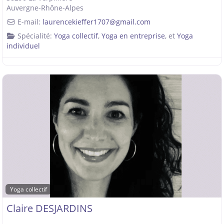
Auvergne-Rhône-Alpes
E-mail:
laurencekieffer1707
@
gmail.com
Spécialité:
Yoga collectif
,
Yoga en entreprise
, et
Yoga
individuel
Yoga collectif
Claire DESJARDINS