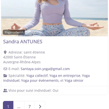
Yoga collectif
Sandra ANTUNES
Adresse:
saint étienne
42000
Saint-Étienne
Auvergne-Rhône-Alpes
E-mail:
Santaya.soin.yoga
@
gmail.com
Spécialité:
Yoga collectif
,
Yoga en entreprise
,
Yoga
individuel
,
Yoga pour évènements
, et
Yoga sénior
Visio pour suivi individuel:
Oui
Posts navigation
Older posts
1
…
7