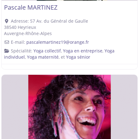
Pascale MARTINEZ
Adresse:
57 Av. du Général de Gaulle
38540
Heyrieux
Auvergne-Rhône-Alpes
E-mail:
pascalemartinez19
@
orange.fr
Spécialité:
Yoga collectif
,
Yoga en entreprise
,
Yoga
individuel
,
Yoga maternité
, et
Yoga sénior