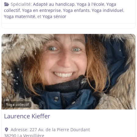
Spécialité:
Adapté au handicap
,
Yoga à l'école
,
Yoga
collectif
,
Yoga en entreprise
,
Yoga enfants
,
Yoga individuel
,
Yoga maternité
, et
Yoga sénior
Yoga collectif
Laurence Kieffer
Adresse:
227 Av. de la Pierre Dourdant
38290
La Verpillière