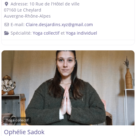
Adresse:
10 Rue de l'Hôtel de ville
07160
Le Cheylard
Auvergne-Rhône-Alpes
E-mail:
Claire.desjardins.xyz
@
gmail.com
Spécialité:
Yoga collectif
et
Yoga individuel
Yoga collectif
Ophélie Sadok