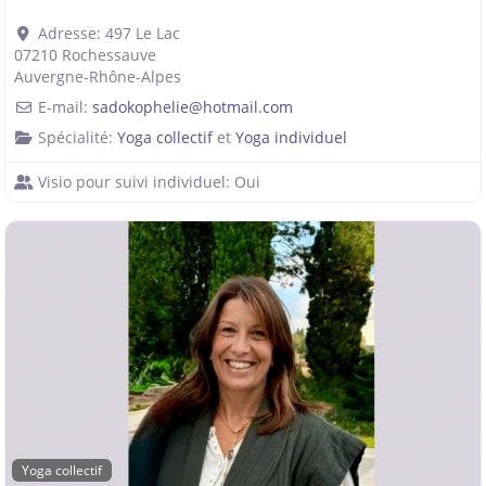
Adresse:
497 Le Lac
07210
Rochessauve
Auvergne-Rhône-Alpes
E-mail:
sadokophelie
@
hotmail.com
Spécialité:
Yoga collectif
et
Yoga individuel
Visio pour suivi individuel:
Oui
Yoga collectif